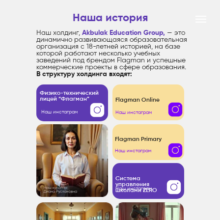
Наша история
Наш холдинг,
Akbulak Education Group,
— это
динамично развивающаяся образовательная
организация с 18-летней историей, на базе
которой работают несколько учебных
заведений под брендом Flagman и успешные
коммерческие проекты в сфере образования.
В структуру холдинга входят:
Физико-технический
лицей “Флагман”
Flagman Online
Наш инстаграм
Наш инстаграм
Flagman Primary
Наш инстаграм
Система
управления
Наш инстаграм
школами ZERO