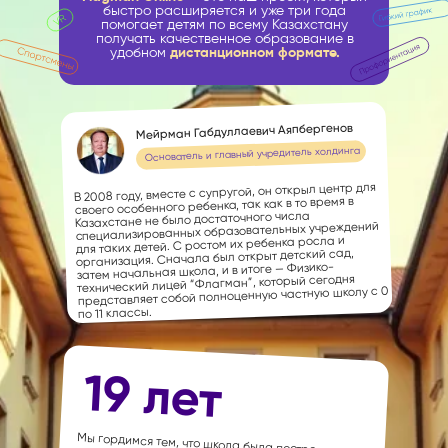
быстро расширяется и уже три года
помогает детям по всему Казахстану
получать качественное образование в
удобном
дистанционном формате.
Мейрман Габдуллаевич Аяпбергенов
Основатель и главный учредитель холдинга
В 2008 году, вместе с супругой, он открыл центр для
своего особенного ребенка, так как в то время в
Казахстане не было достаточного числа
специализированных образовательных учреждений
для таких детей. С ростом их ребенка росла и
организация. Сначала был открыт детский сад,
затем начальная школа, и в итоге — Физико-
технический лицей “Флагман”, который сегодня
представляет собой полноценную частную школу с 0
по 11 классы.
19 лет
Мы гордимся тем, что школа была построена с огромной любовью и вниманием к каждой детали.
Уже более 19 лет мы доказываем, что Флагман — это
синоним качественного образования и высокого профессионализма. Сердце нашей школы — это наши учителя, многие из которых с самого основания школы и по сей день активно участвуют